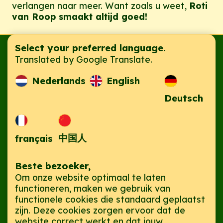
verlangen naar meer. Want zoals u weet,
Roti
van Roop smaakt altijd goed!
Select your preferred language.
Hoofdvestiging
Translated by Google Translate.
Jaka B.V.
Mathenesserplein 89, 3022 LD
Nederlands
English
Rotterdam, Zuid-Holland
Deutsch
Telefoon:
+31 10 476 7707
Mail:
roopram@roopram.info
中国人
français
Algemene Voorwaarden
|
Privacybeleid
Beste bezoeker,
KVK: 24334772 | BTW: 810806071
Om onze website optimaal te laten
functioneren, maken we gebruik van
Developed & Designed With
By
Sudarshan
functionele cookies die standaard geplaatst
Mahesh
in Rotterdam, The Netherlands
zijn. Deze cookies zorgen ervoor dat de
© 2002 - 2026, Jaka B.V. | Roopram Roti
website correct werkt en dat jouw