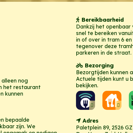
Bereikbaarheid
Dankzij het openbaar v
snel te bereiken vanu
in of over in tram 6 en
tegenover deze tramh
parkeren in de straat.
Bezorging
Bezorgtijden kunnen a
Actuele tijden kunt u 
u alleen nog
bekijken.
n het restaurant
en kunnen
en bepaalde
Adres
kbaar zijn. We
Paletplein 89, 2526 GZ
el ongemak en nodigen