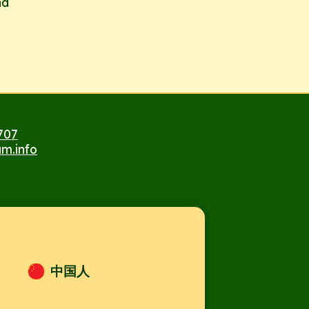
nd
707
m.info
 The Netherlands
中国人