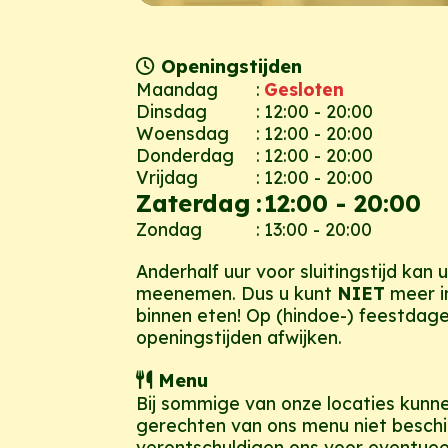
Openingstijden
Maandag
:
Gesloten
Dinsdag
:
12:00 - 20:00
Woensdag
:
12:00 - 20:00
Donderdag
:
12:00 - 20:00
Vrijdag
:
12:00 - 20:00
Zaterdag
:
12:00 - 20:00
Zondag
:
13:00 - 20:00
Anderhalf uur voor sluitingstijd kan 
meenemen. Dus u kunt
NIET
meer i
binnen eten! Op (hindoe-) feestdag
openingstijden afwijken.
Menu
Bij sommige van onze locaties kunn
gerechten van ons menu niet beschi
verontschuldigen ons voor eventue