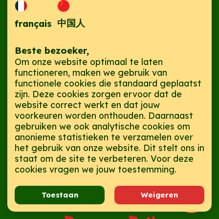
中国人
français
Telefoon:
+31 10 476 7707
Mail:
roopram@roopram.info
Beste bezoeker,
Algemene Voorwaarden
|
Privacybeleid
Om onze website optimaal te laten
functioneren, maken we gebruik van
KVK: 24334772 | BTW: 810806071
functionele cookies die standaard geplaatst
zijn. Deze cookies zorgen ervoor dat de
Developed & Designed With
By
Sudarshan
website correct werkt en dat jouw
Mahesh
in Rotterdam, The Netherlands
voorkeuren worden onthouden. Daarnaast
© 2002 - 2026, Jaka B.V. | Roopram Roti
gebruiken we ook analytische cookies om
anonieme statistieken te verzamelen over
het gebruik van onze website. Dit stelt ons in
staat om de site te verbeteren. Voor deze
cookies vragen we jouw toestemming.
Toestaan
Weigeren