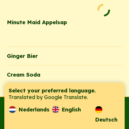
Minute Maid Appelsap
Ginger Bier
Cream Soda
Select your preferred language.
Translated by Google Translate.
Hoofdvestiging
Nederlands
English
Jaka B.V.
Deutsch
Mathenesserplein 89, 3022 LD
Rotterdam, Zuid-Holland